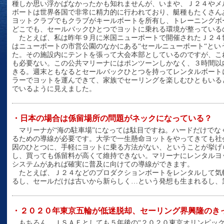
種しか思い浮かばなかったかも知れませんが、いまや、Ｊ２４やメ
ボートは世界各国で非常に精力的に行われており、艇種もたくさん
ヨットクラブでもクラブがキールボートを所有し、トレーニングボ
どこでも、セールバックひとつでヨットに乗れる環境が整っている
たとえば、私は昨年９月に米国ニューポートで開催されたＪ２４
はニューポートの市営公園のなかにある“セールニューポート“と
た。その施設内にテントを張って大会本部としているのですが、こ
も必要ない。この公共マリーナにはポンツーンしかなく、３時間以
きる。週末ともなるとセールバックひとつを持ってレンタルボート
ラーでヨットを運んできて、家族でセーリングを楽しむひともいる
でいるように見えました。
・日本の場合は係留場所の問題がネックになっている？
マリーナが“海の駐車場”になっては駄目ですね。ハードだけでな
るための導線が必要です。大学で一生懸命ヨットをやってきても社
因のひとつに、手軽にヨットに乗る方法がない、ということが挙げ
し、買っても係留料が高くて維持できない。マリーナにレンタルヨ
システムがあれば確実に普及に向けての導線ができます。
たとえば、Ｊ２４などのプロダクションボートをレンタルして気
るし、セールだけは古いから新らしく…という発想も生まれるし、
・２０２０年東京五輪が低迷脱却、セーリング界興隆のき
もちろん、ＪＳＡＦとしても５年後の“２０２０東京オリンピック