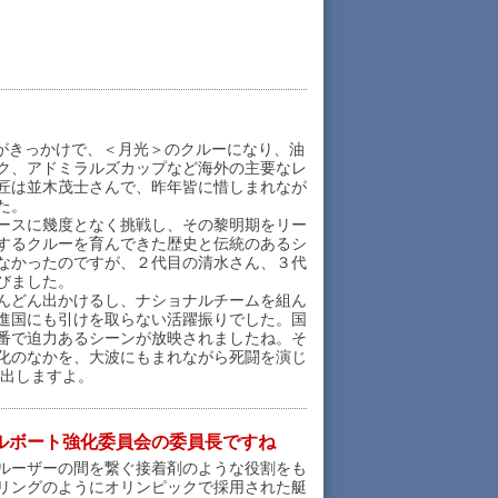
がきっかけで、＜月光＞のクルーになり、油
ク、アドミラルズカップなど海外の主要なレ
匠は並木茂士さんで、昨年皆に惜しまれなが
た。
ースに幾度となく挑戦し、その黎明期をリー
するクルーを育んできた歴史と伝統のあるシ
なかったのですが、２代目の清水さん、３代
びました。
んどん出かけるし、ナショナルチームを組ん
進国にも引けを取らない活躍振りでした。国
番で迫力あるシーンが放映されましたね。そ
化のなかを、大波にもまれながら死闘を演じ
い出しますよ。
ルボート強化委員会の委員長ですね
ルーザーの間を繋ぐ接着剤のような役割をも
リングのようにオリンピックで採用された艇