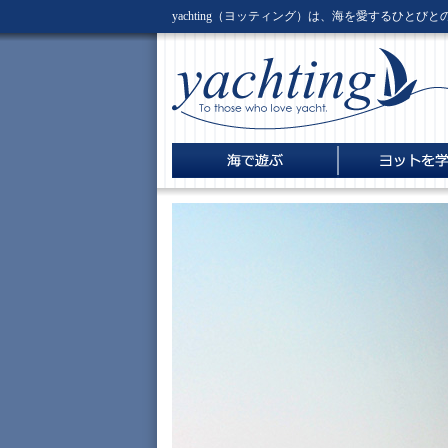
yachting（ヨッティング）は、海を愛するひとび
新着情報
海の仲間
海の仲間・伊勢志摩巡航記
体験セーリングで
ディンギーを安全
林 賢之輔 ヨット
電子書籍版
外洋ヨットの選び
感
楽しむために
ディンギーを安全
楽しむために