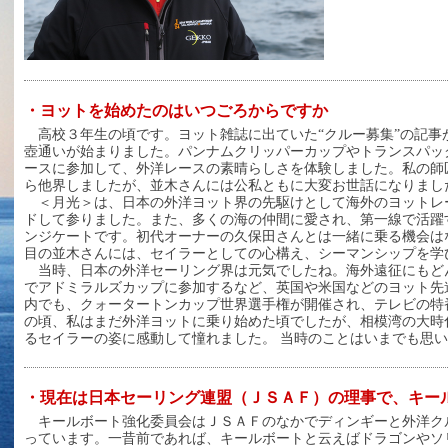
・ヨットを始めたのはいつごろからですか
高校３年生の頃です。ヨット雑誌に出ていた“クルー募集”の記事
壺通いが始まりました。パンナムクリッパーカップやトランスパッ
ースに参加して、外洋レースの素晴らしさを体験しました。私の師
ら他界しましたが、並木さんには公私ともに大変お世話になりまし
＜月光＞は、日本の外洋ヨット界の先駆けとして海外のヨットレ
ドして参りました。また、多くの海の仲間に愛され、第一線で活躍
ンジケートです。初代オーナーの久保田さんとは一緒に乗る機会は
目の並木さんには、セイラーとしての心構え、シーマンシップを学
当時、日本の外洋セーリング界は元気でしたね。海外遠征にもど
でアドミラルズカップに参加するなど、英国や米国などのヨット先
内でも、クォータートンカップ世界選手権が開催され、テレビの特
の頃、私はまだ外洋ヨットに乗り始めた頃でしたが、相模湾の大時
るセイラーの姿に感動して憧れました。 当時のことはいまでも思
・現在は日本セーリング連盟（ＪＳＡＦ）の理事で、キー
キールボート強化委員会はＪＳＡＦのなかでディンギーと外洋ク
っています。一昔前であれば、キールボートと云えばドラゴンやソ