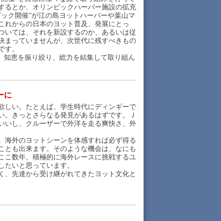
するとか、オリンピックハーバー施設の拡充
ピック開催”が江の島ヨットハーバーや葉山マ
これからの日本のヨット普及、発展にとっ
ついては、それを新設するのか、あるいは従
決まっていませんが、次世代に残すべきもの
です。
、知恵を振り絞り、総力を結集して取り組ん
ーに
欲しい。たとえば、学生時代にディンギーで
い。きっとさらなる発見があるはずです。Ｊ
いいし、クルーザーで外洋を走る爽快さ、外
。海外のヨットシーンを体感すれば必ず得る
ことも出来ます。そのような機会は、なにも
ここ数年、積極的に海外レースに挑戦するユ
したいと思っています。
く、先達から受け継がれてきたヨット文化と