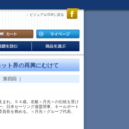
〉ビジュアルTOPに戻る
 America‘s Cup
信
説・レジェンドの軌
ビュー
ールドソルティの追
オンラインショップ
電子書籍出版のご案内
新規入会案内・プレゼント
ジーランド圧勝。
ヨット界の再興にむけて
”は再び南半球へ
｜
第四回
｜
生まれ。５４歳。名艇＜月光＞の伝統を受け
ー。日本セーリング連盟理事、キールボート
委員長を務める。＜月光＞グループ代表。