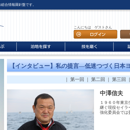
との総合情報羅針盤です。
こんにちは ゲストさん
The 35th
楽しさ実
に
塾
方
全国海の駅 案内
全国マリーナ・海の駅探訪
＜Claris Forte＞巡航日記
電子書籍版
動画で覚える「14」の
外洋ヨットを乗りこなせ
セイリングクルーザーメソ
海外通
海人伝
インタ
あるオ
ニュー
に
全国海の駅 案内
ロープワーク
ッド
跡
憶
【インタビュー】私の提言―低迷つづく日本
“Cup
｜
第一回
｜
第二回
｜
第三回
中澤信夫
１９６０年東京
継ぐ現役セイラ
強化委員会では