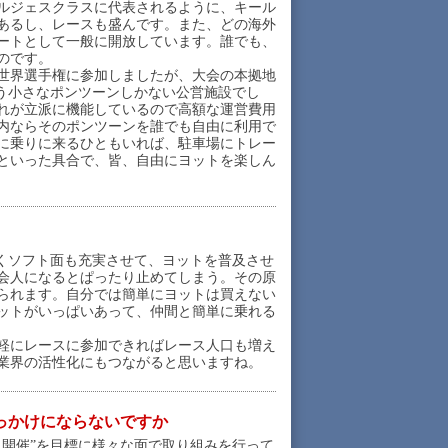
ルジェスクラスに代表されるように、キール
あるし、レースも盛んです。また、どの海外
ートとして一般に開放しています。誰でも、
のです。
世界選手権に参加しましたが、大会の本拠地
いう小さなポンツーンしかない公営施設でし
れが立派に機能しているので高額な運営費用
内ならそのポンツーンを誰でも自由に利用で
に乗りに来るひともいれば、駐車場にトレー
といった具合で、皆、自由にヨットを楽しん
くソフト面も充実させて、ヨットを普及させ
会人になるとぱったり止めてしまう。その原
られます。自分では簡単にヨットは買えない
ットがいっぱいあって、仲間と簡単に乗れる
軽にレースに参加できればレース人口も増え
業界の活性化にもつながると思いますね。
っかけにならないですか
開催”を目標に様々な面で取り組みを行って