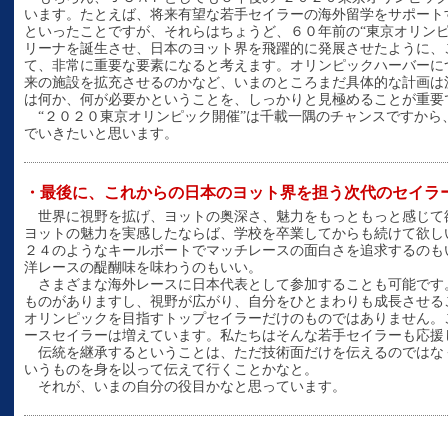
います。たとえば、将来有望な若手セイラーの海外留学をサポート
といったことですが、それらはちょうど、６０年前の“東京オリン
リーナを誕生させ、日本のヨット界を飛躍的に発展させたように、
て、非常に重要な要素になると考えます。オリンピックハーバーに
来の施設を拡充させるのかなど、いまのところまだ具体的な計画は
は何か、何が必要かということを、しっかりと見極めることが重要
“２０２０東京オリンピック開催”は千載一隅のチャンスですから
でいきたいと思います。
・最後に、これからの日本のヨット界を担う次代のセイラ
世界に視野を拡げ、ヨットの奥深さ、魅力をもっともっと感じて
ヨットの魅力を実感したならば、学校を卒業してからも続けて欲し
２４のようなキールボートでマッチレースの面白さを追求するのも
洋レースの醍醐味を味わうのもいい。
さまざまな海外レースに日本代表として参加することも可能です
ものがありますし、視野が広がり、自分をひとまわりも成長させる
オリンピックを目指すトップセイラーだけのものではありません。
ースセイラーは増えています。私たちはそんな若手セイラーも応援
伝統を継承するということは、ただ技術面だけを伝えるのではな
いうものを身を以って伝えて行くことかなと。
それが、いまの自分の役目かなと思っています。