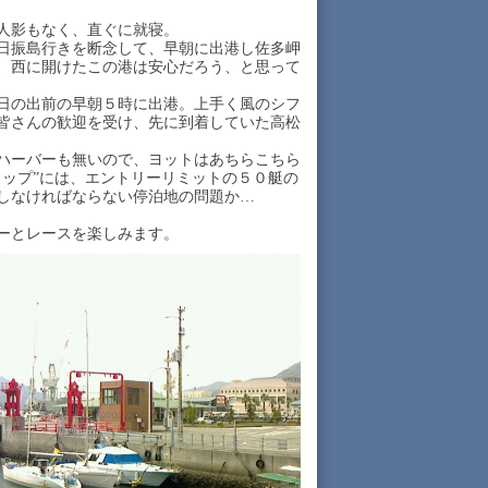
人影もなく、直ぐに就寝。
日振島行きを断念して、早朝に出港し佐多岬
、西に開けたこの港は安心だろう、と思って
日の出前の早朝５時に出港。上手く風のシフ
皆さんの歓迎を受け、先に到着していた高松
ハーバーも無いので、ヨットはあちらこちら
カップ”には、エントリーリミットの５０艇の
しなければならない停泊地の問題か…
。
ーとレースを楽しみます。