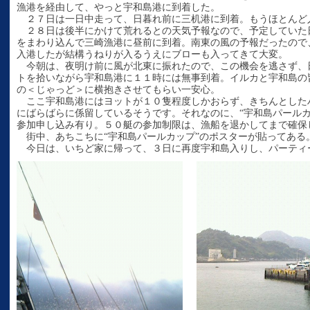
漁港を経由して、やっと宇和島港に到着した。
２７日は一日中走って、日暮れ前に三机港に到着。もうほとんど
２８日は後半にかけて荒れるとの天気予報なので、予定していた
をまわり込んで三崎漁港に昼前に到着。南東の風の予報だったので
入港したが結構うねりが入るうえにブローも入ってきて大変。
今朝は、夜明け前に風が北東に振れたので、この機会を逃さず、
トを拾いながら宇和島港に１１時には無事到着。イルカと宇和島の
の＜じゃっど＞に横抱きさせてもらい一安心。
ここ宇和島港にはヨットが１０隻程度しかおらず、きちんとした
にばらばらに係留しているそうです。それなのに、“宇和島パール
参加申し込み有り。５０艇の参加制限は、漁船を退かしてまで確保
街中、あちこちに“宇和島パールカップ”のポスターが貼ってある
今日は、いちど家に帰って、３日に再度宇和島入りし、パーティ