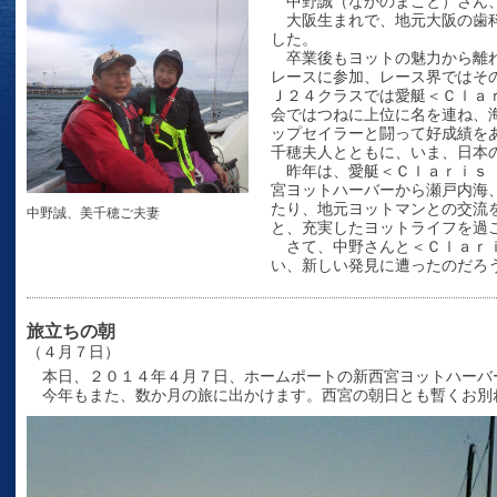
中野誠（なかのまこと）さん、
大阪生まれで、地元大阪の歯科
した。
卒業後もヨットの魅力から離れ
レースに参加、レース界ではそ
Ｊ２４クラスでは愛艇＜Ｃｌａ
会ではつねに上位に名を連ね、
ップセイラーと闘って好成績を
千穂夫人とともに、いま、日本
昨年は、愛艇＜Ｃｌａｒｉｓ 
宮ヨットハーバーから瀬戸内海
たり、地元ヨットマンとの交流
中野誠、美千穂ご夫妻
と、充実したヨットライフを過
さて、中野さんと＜Ｃｌａｒｉ
い、新しい発見に遭ったのだろ
旅立ちの朝
（４月７日）
本日、２０１４年４月７日、ホームポートの新西宮ヨットハーバ
今年もまた、数か月の旅に出かけます。西宮の朝日とも暫くお別