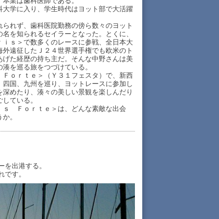
本業は歯科医師である。
大学に入り、学生時代はヨット部で大活躍
られず、歯科医院勤務の傍ら数々のヨット
の名を知られるセイラーとなった。とくに、
ｒｉｓ＞で数多くのレースに参戦、全日本大
海外遠征したＪ２４世界選手権でも欧米のト
あげた経歴の持ち主だ。そんな中野さんは美
の湊を巡る旅をつづけている。
Ｆｏｒｔｅ＞（Ｙ３１フェスタ）で、新西
、四国、九州を巡り、ヨットレースに参加し
を深めたり、湊々の美しい景観を楽しんだり
ごしている。
ｓ Ｆｏｒｔｅ＞は、どんな素敵な出会
うか。
ーを出港する。
れです。