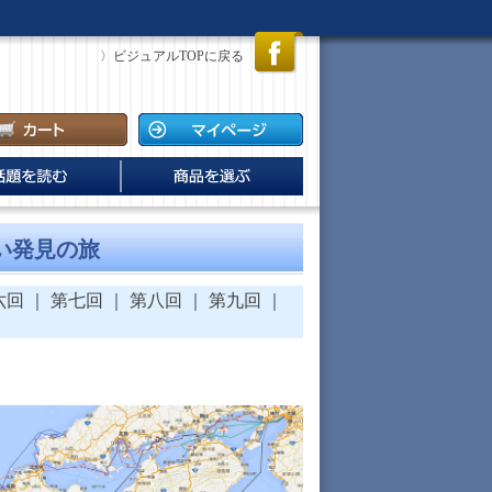
〉ビジュアルTOPに戻る
 America‘s Cup
信
説・レジェンドの軌
ビュー
ールドソルティの追
オンラインショップ
電子書籍出版のご案内
新規入会案内・プレゼント
ジーランド圧勝。
しい発見の旅
”は再び南半球へ
六回
｜
第七回
｜
第八回
｜
第九回
｜
｜