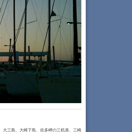
、大三島、大崎下島、佐多岬の三机港、三崎