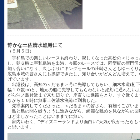
静かな土佐清水漁港にて
（５月５日）
宇和島での楽しいレースも終わり、親しくなった高松の＜じゃっ
し、朝６時に宇和島港を出港。今回のレースでは、同型艇の新門司
知り合いになり、久しぶりにキングセールの庄崎さんともゆっくり
広島水域の皆さんにも挨拶できたし、知り合いがどんどん増えて、
げています。
出港後は、高知の＜だるま＞号に先導してもらい、細木水道(桁下
幅１０数ｍ)と、地元の船に先導してもらわないと絶対に通れない
がら沖ノ島付近まで来た辺りで、岸寄りに進路をとり、すぐ近くま
ながら１６時に無事土佐清水漁港に到着した。
先導案内してくださった、＜だるま＞の皆さん、有難うございま
島と島の間を縫うように進みながら、綺麗な眺めを見ながらの回
ほど楽しかったことはいままでに無い。
家内いわく、“ディズニーランドより面白い”天気が良かったらも
と思います。