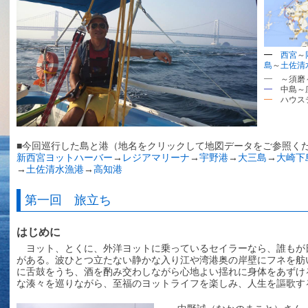
━
西宮
～
島
～
土佐清
━
～須磨
━
中島～広
━
ハウステ
■今回巡行した島と港（地名をクリックして地図データをご参照く
新西宮ヨットハーバー
→
レジアマリーナ
→
宇野港
→
大三島
→
大崎下
→
土佐清水漁港
→
高知港
第一回 旅立ち
はじめに
ヨット、とくに、外洋ヨットに乗っているセイラーなら、誰もが
がある。波ひとつ立たない静かな入り江や湾港奥の岸壁にフネを舫
に舌鼓をうち、酒を酌み交わしながら心地よい揺れに身体をあずけ
な湊々を巡りながら、至福のヨットライフを楽しみ、人生を謳歌す