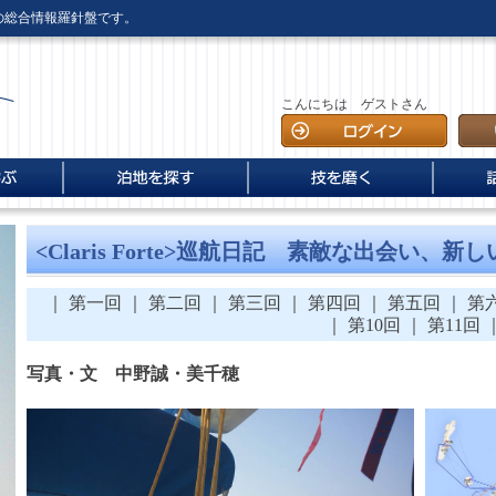
との総合情報羅針盤です。
こんにちは ゲストさん
The 35th
楽しさ実
に
塾
方
全国海の駅 案内
全国マリーナ・海の駅探訪
＜Claris Forte＞巡航日記
電子書籍版
動画で覚える「14」の
外洋ヨットを乗りこなせ
セイリングクルーザーメソ
海外通
海人伝
インタ
あるオ
ニュー
に
全国海の駅 案内
ロープワーク
ッド
跡
憶
<Claris Forte>巡航日記 素敵な出会い、新
“Cup
｜
第一回
｜
第二回
｜
第三回
｜
第四回
｜
第五回
｜
第
｜
第10回
｜
第11回
写真・文 中野誠・美千穂