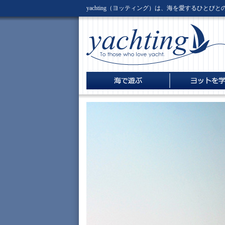
yachting（ヨッティング）は、海を愛するひとび
新着情報
海の仲間
海の仲間・伊勢志摩巡航記
体験セーリングで
ディンギーを安全
林 賢之輔 ヨット
電子書籍版
外洋ヨットの選び
感
楽しむために
ディンギーを安全
楽しむために