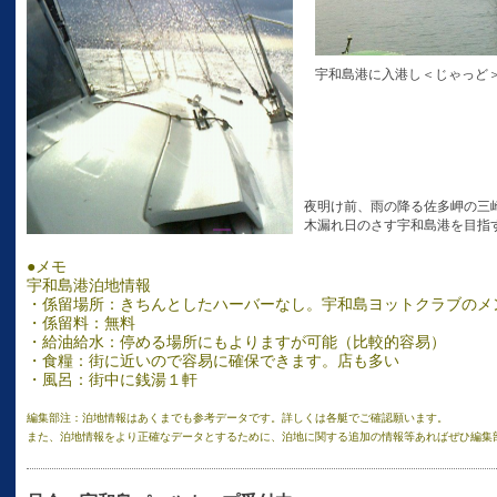
宇和島港に入港し＜じゃっど
夜明け前、雨の降る佐多岬の三
木漏れ日のさす宇和島港を目指
●メモ
宇和島港泊地情報
・係留場所：きちんとしたハーバーなし。宇和島ヨットクラブのメ
・係留料：無料
・給油給水：停める場所にもよりますが可能（比較的容易）
・食糧：街に近いので容易に確保できます。店も多い
・風呂：街中に銭湯１軒
編集部注：泊地情報はあくまでも参考データです。詳しくは各艇でご確認願います。
また、泊地情報をより正確なデータとするために、泊地に関する追加の情報等あればぜひ編集