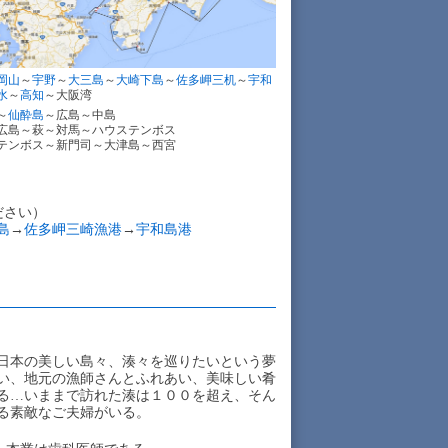
岡山
～
宇野
～
大三島
～
大崎下島
～
佐多岬三机
～
宇和
水
～
高知
～大阪湾
～
仙酔島
～広島～中島
島～萩～対馬～ハウステンボス
ンボス～新門司～大津島～西宮
ださい）
島
→
佐多岬三崎漁港
→
宇和島港
日本の美しい島々、湊々を巡りたいという夢
い、地元の漁師さんとふれあい、美味しい肴
る…いままで訪れた湊は１００を超え、そん
る素敵なご夫婦がいる。